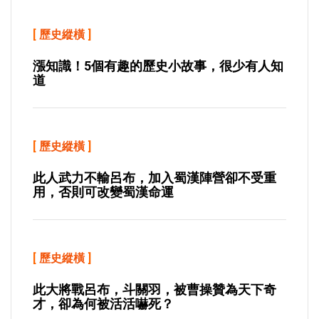
[
歷史縱橫
]
漲知識！5個有趣的歷史小故事，很少有人知
道
[
歷史縱橫
]
此人武力不輸呂布，加入蜀漢陣營卻不受重
用，否則可改變蜀漢命運
[
歷史縱橫
]
此大將戰呂布，斗關羽，被曹操贊為天下奇
才，卻為何被活活嚇死？