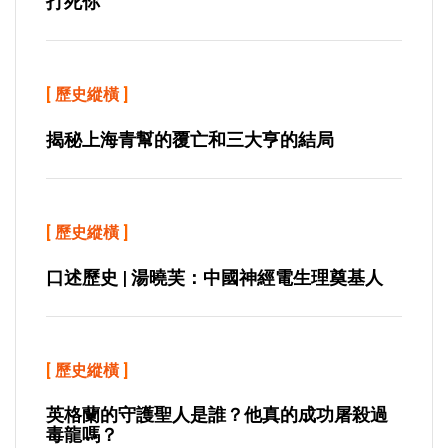
打死你
[
歷史縱橫
]
揭秘上海青幫的覆亡和三大亨的結局
[
歷史縱橫
]
口述歷史 | 湯曉芙：中國神經電生理奠基人
[
歷史縱橫
]
英格蘭的守護聖人是誰？他真的成功屠殺過
毒龍嗎？