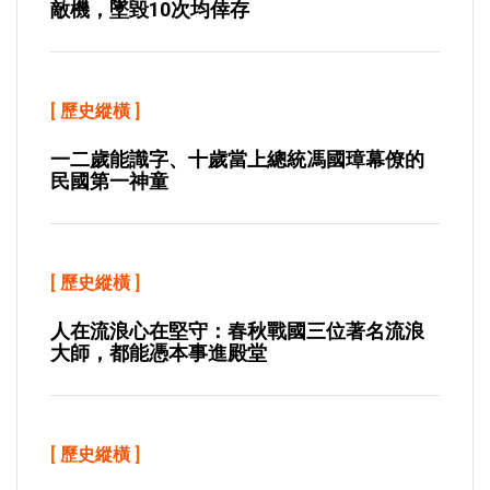
敵機，墜毀10次均倖存
[
歷史縱橫
]
一二歲能識字、十歲當上總統馮國璋幕僚的
民國第一神童
[
歷史縱橫
]
人在流浪心在堅守：春秋戰國三位著名流浪
大師，都能憑本事進殿堂
[
歷史縱橫
]