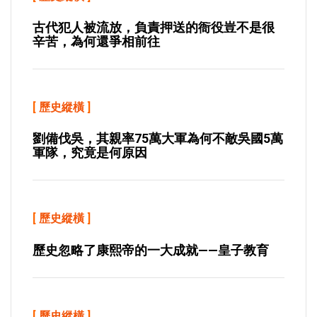
古代犯人被流放，負責押送的衙役豈不是很
辛苦，為何還爭相前往
[
歷史縱橫
]
劉備伐吳，其親率75萬大軍為何不敵吳國5萬
軍隊，究竟是何原因
[
歷史縱橫
]
歷史忽略了康熙帝的一大成就——皇子教育
[
歷史縱橫
]