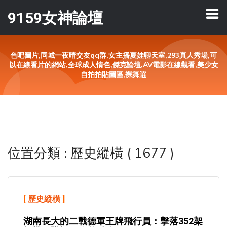
9159女神論壇
色吧圖片,同城一夜晴交友qq群,女主播夏娃聊天室,293真人秀場,可
以在線看片的網站,全球成人情色,傑克論壇,AV電影在線觀看,美少女
自拍拍貼圖區,裸舞選
位置分類 : 歷史縱橫 ( 1677 )
[
歷史縱橫
]
湖南長大的二戰德軍王牌飛行員：擊落352架