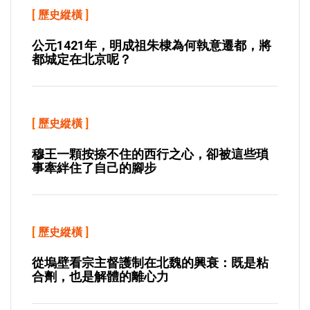
[
歷史縱橫
]
公元1421年，明成祖朱棣為何執意遷都，將
都城定在北京呢？
[
歷史縱橫
]
穆王一顆按捺不住的西行之心，卻被這些瑣
事牽絆住了自己的腳步
[
歷史縱橫
]
從塢壁看宗主督護制在北魏的興衰：既是粘
合劑，也是解體的離心力