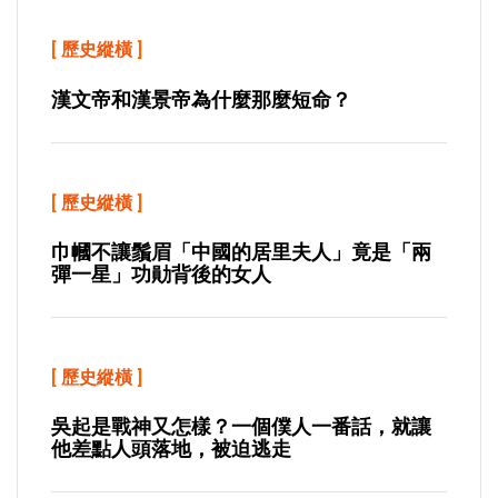
[
歷史縱橫
]
漢文帝和漢景帝為什麼那麼短命？
[
歷史縱橫
]
巾幗不讓鬚眉「中國的居里夫人」竟是「兩
彈一星」功勛背後的女人
[
歷史縱橫
]
吳起是戰神又怎樣？一個僕人一番話，就讓
他差點人頭落地，被迫逃走