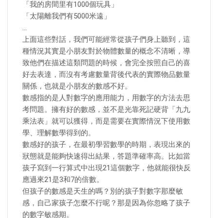
「我的房間里有1000個玩具」
「太陽離我們有5000米遠」
…
上面這些對話，我們可能經常從孩子們身上聽到，這
種情況其實是小朋友對於物體數量的概念不清晰，導
致他們在描述這類問題的時候，會完全按照自己的喜
好去表達，而沒有考慮數量背後代表的實際物品數量
關係，也就是小朋友的數感不好。
數感指的是人對數字的應用能力，用數字的方法去思
考問題。擁有好的數感，並不是光靠死記硬背「九九
乘法表」就可以獲得，而是需要在實際情況下使用數
學、理解數學得到的。
數感好的孩子，在最初學習數學的時期，表現出來的
狀態就是能夠快速得出結果，答題準確率高。比如當
孩子寫到一行算式中出現21這個數字，他就能很快反
應過來21是3和7的倍數。
但孩子的數感是天生的嗎？別的孩子對數字那麼敏
感，自己家孩子怎麼不行呢？那是因為你忽略了孩子
的數字敏感期。