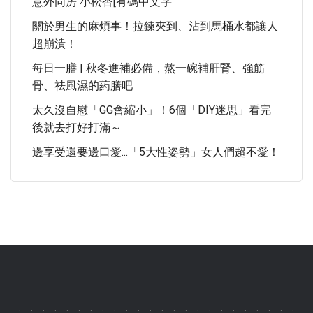
意外同房 小松杏[有碼中文字
關於男生的麻煩事！拉鍊夾到、沾到馬桶水都讓人
超崩潰！
每日一膳 | 秋冬進補必備，熬一碗補肝腎、強筋
骨、祛風濕的葯膳吧
太久沒自慰「GG會縮小」！6個「DIY迷思」看完
後就去打好打滿～
邊享受還要邊口愛...「5大性姿勢」女人們超不愛！
.
.
.
.
.
.
.
.
.
.
.
.
.
.
.
.
.
.
.
.
.
.
.
.