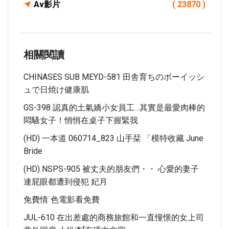
Av影片
( 23870 )
相關閱讀
CHINASES SUB MEYD-581 田舎育ちのボーイッシ
ュで日焼け健康肌
GS-398 認真的土氣嬌小女員工…其實是最愛肉棒的
悶騷女子！悄悄在桌子下握緊我
(HD) 一本道 060714_823 山手栞 「模特收藏 June
Bride
(HD) NSPS-905 被丈夫的朋友們・・ 心愛的妻子
連屁眼都遭到侵犯 妃月
免費情˙色電影看免費
JUL-610 在出差處的商務旅館和一直憧憬的女上司