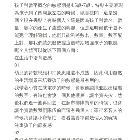
孩子對數字概念的敏感期是4.5歲-7歲，特點主要表現
為孩子到了四周歲左右的時候，總喜歡問：這是幾
個？現在幾點？有幾個人？這是因為孩子對數名、數
量、數字的產生了濃重的興趣。但是這時候孩子還不
能完全理解邏輯，他們只能夠將數名、數量、數字配
上對。那我們該怎麼把握這個時期增強孩子的數感
呢？具體可以從以下四個方面：
在生活中培育數感
01
幼兒的符號思維和抽象思維還不成熟，因此利用自然
的生活場景來培養孩子的數感是最有用的。
我帶著小寶在乘電梯的時候，會教他認識並說出樓層
的數字，有時也會說一個其他樓層，讓小寶去按，然
後我們逛一圈再回去；在超市排隊買單的時候，也會
讓小寶數數我們隊伍前面還有幾個人；家裡來客人的
時候我會讓小寶幫忙，看看需要準備幾個人的碗筷。
注重孩子的節奏感
02