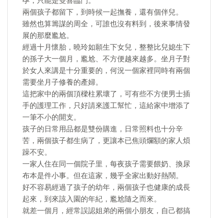
孕，只能是雙喜臨門。
兩個孩子都留下，到時候一起撫養，還有個伴兒。
雖然也算籌謀的周全，可誰也沒有料到，後來事情發
展的那麼尷尬。
經過十月懷胎，曉玲如願生下女兒，整整比兒媳生下
的孫子大一個月，尷尬、不方便越來越多。坐月子對
於女人來講是十分重要的，何況一個家裡同時有兩個
需要坐月子修養的產婦。
這把家中的兩個頂樑柱累壞了，可有些不方便男士插
手的護理工作，只好請來護工幫忙，這給家中增添了
一筆不小的開支。
孩子的日常用品都是雙份購進，日常照料也十分辛
苦，兩個孩子都生病了，更讓本已焦頭爛額的家人煩
躁不安。
一家人住在同一個院子里，每夜孩子需要餵奶、換尿
布本是件小事。但在這家，幾乎全家出動好熱鬧。
好不容易經過了孩子的幼年，兩個孩子也健康的成長
起來，到來該入園的年紀，尷尬隨之而來。
就差一個月，經常誤認姐弟的兩個小朋友，自己都搞