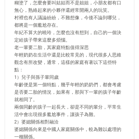
糊塗了，怎麼會要叫姑姑而不是姐姐，小朋友都有口
無心，熟絡起來的小夥伴還經常開兩人的玩笑。
村裡也有人議論紛紛，不難想像，今後不論到哪兒，
都將是一個尷尬存在。
年紀不算大的曉玲，怎麼也沒有想到，自己的一個決
定給孩子帶來這麼多煩惱。
老一輩要二胎，其家庭特點值得深思
年輕奶奶在生活中還是比較常見的，現代很多人思維
觀念有所改變，通常，這樣的家庭有著以下這些特
點：
1）兒子與孫子輩同歲
年齡便是第一個特點，幾乎年輕的奶奶們，都會考慮
是否要二胎的情況，如果有，那與下一輩的孩子年齡
就相同了。
兩個同齡的孩子一起長大，卻是不同的輩分，平常生
活中會出現很多尷尬事件，讓孩子為難。
2）婆媳關係相對融洽
婆媳關係向來是中國人家庭關係中，較為難以處理的
一種關係。