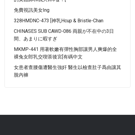
免費視訊美女ing
328HMDNC-473 [神乳Hcup & Bristle-Chan
CHINASES SUB CAWD-086 両親が不在中の3日
間、あまりに暇すぎ
MKMP-441 用著軟嫩有彈性胸部讓男人爽爆的全
裸兔女郎乳交喫茶後宮[有碼中文
女患者查腰傷遭醫生強奸 醫生以檢查肚子爲由讓其
脫內褲