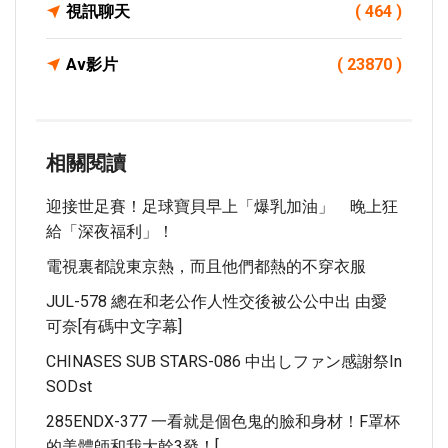
視訊聊天
( 464 )
Av影片
( 23870 )
相關閱讀
迎接世足賽！足球寶貝早上「爆乳加油」 晚上狂
給「深夜福利」！
電視裏都說東京熱，而且他們都熱的不穿衣服
JUL-578 總在和老公作人性交後被公公中出 由愛
可奈[有碼中文字幕]
CHINASES SUB STARS-086 中出しファン感謝祭in
SODst
285ENDX-377 一看就是個色鬼的臉和身材！F罩杯
的美體師和我大幹3發！[