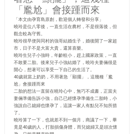
「尷尬」會接踵而來
「本文由孕育島原創，歡迎個人轉發和分享」
曉玲是位八零後，一直生活在農村，不是很落後，但
觀念較為守舊。
曉玲很早便與同村的強哥結婚生子，婚後開了一家超
市，日子不是大富大貴，還算喜樂。
曉玲生兒子小強時，年齡較小，趕上國家政策，一直
不敢要二胎。後來兒子小強結婚了，曉玲夫妻倆很是
開心，想著可以享受一下自己的生活了。
40歲就當上奶奶，不用著急「顯擺」，這幾種「尷
尬」會接踵而來
二胎的想法一直留在曉玲心中，無巧不成書，正當夫
妻倆準備告訴小強，自己已經懷孕準備生二胎時，小
強說自己媳婦也懷孕了，這讓一家人有點兒不知所措
了。
曉玲算了一下，也就差不到一個月，商議了一下，畢
竟是40歲的人，打胎損傷身體，而兒媳婦又是頭次懷